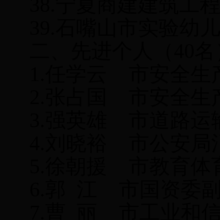
38.
宁夏商建建筑工
39.
石嘴山市实验幼
二、
先进个人（
40
1.任学云 市安全
2.张占国 市安全
3.
强英雄
市道路运
4.
刘晓裕
市公安局
5.
徐朝援
市教育体
6.
郭
江
市国资委
7.
曹
丽
市工业和