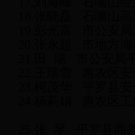
17.
刘海峰
石嘴山经
18.
张晓磊
石嘴山高
19.
彭光富
市公安局
20.
张永超
市地方海
21.
田
瑞
市公安局
22.
王瑞雪
惠农区安
23.
柯茂华
平罗县安
24.
杨莉娟
惠农区工
25.
张
琴
平罗县商