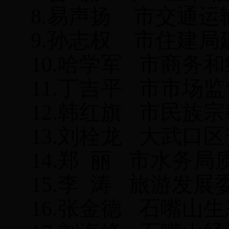
8.
易声扬
市交通运
9.
孙志权
市住建局
10.
哈学军
市商务和
11.
丁吉平
市市场监
12.
韩红旗
市民族宗
13.
刘
栓
龙
大武口区
14.
郑
丽
市水务局
15.
李
涛
旅游发展
16.
张金德
石嘴山生