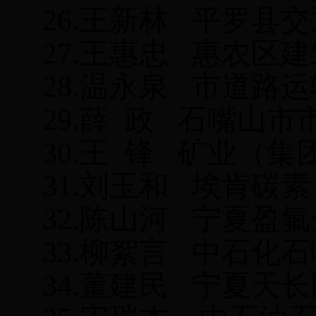
26.
王新林
平罗县交
27.
王惠忠
惠农区建
28.
温永泉
市道路运
29.
薛
政
石嘴山市
30.王 锋 矿业（
31.
刘玉和
埃肯碳素
32.
陈山河
宁夏盈氟
33.
柳絮言
中石化石
34.
董建民
宁夏天长