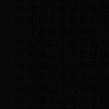
29.
神华宁夏煤业集
30.
中国石化销售有
31.
宁夏格瑞精细化
32.
石嘴山市皓泰热
33.
石嘴山市九基建
34.
石嘴山市公务用
35.
平罗汇融新天地
36.
石嘴山市万德隆
37.
宁夏石运汽车运