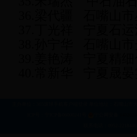
35.
宋瑞杰
中石油
36.
梁代疆
石嘴山市
37.
丁光祥
宁夏石运
38.
孙宁华
石嘴山市
39.
姜艳涛
宁夏精细
40.
常新华
宁夏晟晏
主办单位：365滚球手机客户端登录 单位地址：石嘴山市大武口区行政新区科
ICP号：宁ICP备06000241号
宁公网安备
6402020
联系电话：0952-2218446 