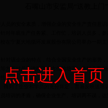
石嘴山市安监局
“送教上门”
理人员的安全素质，
增强企业的安全生产责任意识
，
针对年底
生产任务紧、工作忙，
培训人员多，
参
学校在宁夏大地循环发展股份
有限公司举办一期主
，
针对该企业的特点，
结合全国安全生产的形势，
识等方面对员工进行了全方位的培训，并结合案例
点击进入首页
对性。
。
得到了企业和学员的充分肯定，
普遍反映送
培
人员培训的矛盾，确保企业生产、培训两不误，达