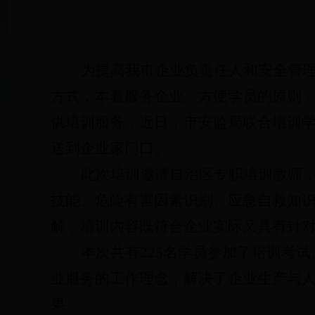
为提高我市企业负责任人和安全管
方式，本着服务企业、方便学员的原则
供培训服务，近日，市安监局联合培训
送到企业家门口。
此次培训邀请自治区专职培训教师
技能、危险有害因素识别、应急自救知
解，培训内容既符合企业实际又具有针
本次共有
225名学员参加了培训考试
业服务的工作理念，解决了企业生产与
果。