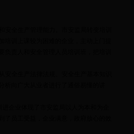
和安全生产管理能力。
市安监局
转变培训
加培训上课较为困难的企业，主动上门提
要负责人和安全管理人员培训班，把培训
从安全生产法律法规、安全生产基本知识
分析向广大从业者进行了通俗易懂的讲
训进企业体现了市安监局以人为本和为企
到了员工受益，
企业满意
，政府放心的效