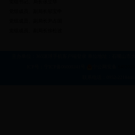
党组书记、局长张立华
党组成员、副局长邬宝申
党组成员、副局长尹占国
党组成员、副局长徐松波
主办单位：365滚球手机客户端登录 单位地址：石嘴山市大武口区行政新区科
ICP号：宁ICP备06000241号
宁公网安备
6402020
联系电话：0952-2218446 