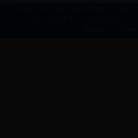
主办单位：365滚球手机客户端登录 单位地址：石嘴山市大武口区行政新区科
ICP号：宁ICP备06000241号
宁公网安备
6402020
联系电话：0952-2218446 