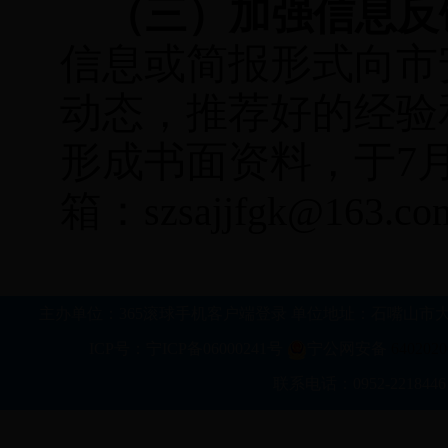
（三）加强信息反
信息或简报形式向市
动态，推荐好的经验
形成书面资料，于
7
箱：
szsajjfgk@163.co
主办单位：365滚球手机客户端登录 单位地址：石嘴山市大武口区行政新区科
ICP号：宁ICP备06000241号
宁公网安备
6402020
联系电话：0952-2218446 