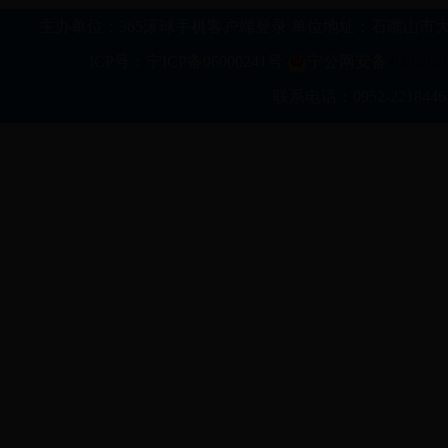
主办单位：365滚球手机客户端登录 单位地址：石嘴山市大武口区行政新区科
ICP号：宁ICP备06000241号
宁公网安备
6402020
联系电话：0952-2218446 