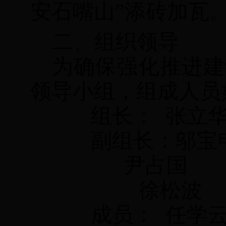
安石嘴山
”
添砖加瓦
二、组织领导
为确保强化推进建
领导小组，组成人员
组长：
张立
副组长
：
邬宝
尹占国
徐松波
成员：
任学