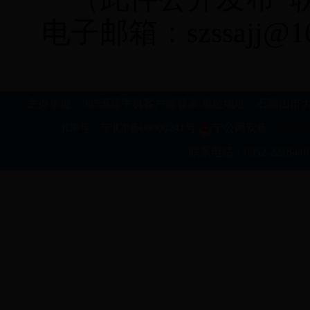
电子邮箱：
szssajj@
主办单位：365滚球手机客户端登录 单位地址：石嘴山市大武口区行政新区科
ICP号：宁ICP备06000241号
宁公网安备
6402020
联系电话：0952-2218446 