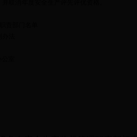
，并取消年度安全生产评先评优资格。
理职责部门名单
制办法
办公室