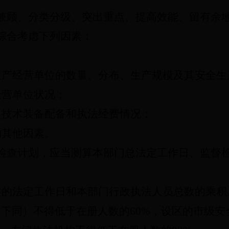
兼顾、分类分级、突出重点、提高效能、留有余
综合考虑下列因素：
；
生产经营单位的数量、分布、生产规模及其安全生
经营单位状况；
、技术装备配备和执法经费情况；
的其他因素。
检查计划，应当测算本部门总法定工作日、监督
定的法定工作日和本部门行政执法人员总数的乘积
，下同）不得低于在册人数的
60%，设区的市级