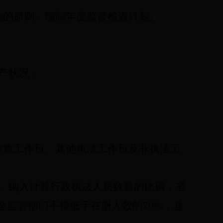
地的原则，编制年度监督检查计划。
产状况；
检查工作日、其他执法工作日及非执法工
。纳入计算行政执法人员数量的比例，省
安全监管部门不得低于在册人数的70%，县