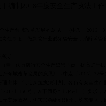
关于
编制
2018年度安全生产执法工
全生产领域改革发展的意见》（中发〔
201
6
〕
3
法责任制度，做到管行业必须管安全，消除监管
织领导
法力量，认真履行安全生产监管职责，提高监管执
生产领域改革发展的意见》（中发〔
201
6
〕
32
号
管理主体，制定实施执法计划。各负有安全生产
〔
201
7
〕
150
号，以下简称
“《办法》”）要求
障等实际情况，切实加强组织领导，落实专人，