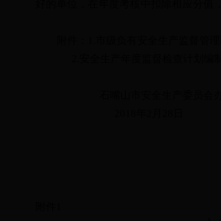
好的单位，在年度考核中扣除相应分值
附件：
1.市级负有安全生产监督管
2.安全生产年度监督检查计划编
石嘴山市安
全生产
委
员
会
201
8
年
2
月
28
日
附件
1