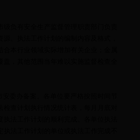
市级负有安全生产监督管理职责部门负责
资源。执法工作计划的编制内容及格式，
结合本行业领域实际增加有关企业；金属
覆盖，其他范围当年难以实施监督检查全
报市安委办备案。各单位要严格按照时间节
法检查计划执行情况统计表，每月月底对
度执法工作计划的顺利完成。各单位执法
制定执法工作计划的单位或执法工作完成不