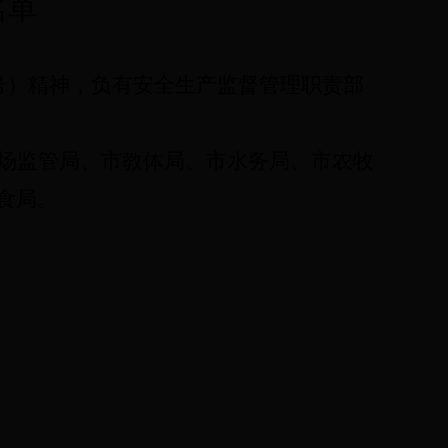
名单
8号）精神，负有安全生产监督管理职责部
场监管局、市教体局、市水务局、市农牧
食局。