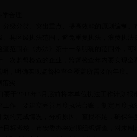
科学合理
、分级分类、突出重点、提高效能的原则编制。
级、县区级执法范围，避免重复执法，浪费执法
检查范围在《办法》第十一条明确的范围外，可
行一次监督检查的企业，监督检查年内要实现全
说明，明确实现监督检查全覆盖所需要的年度。
彻落实
门要于
2018年3月底前将本单位执法工作计划
查工作。要建立完善月度执法台账，制定月度执
计划的完成情况，分析原因、查找不足，确保年
生产目标考核，市安委办将定期组织督查，对未